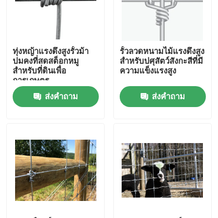
ผลิตภัณฑ์
ทุ่งหญ้าแรงดึงสูงรั้วม้า
รั้วลวดหนามไม้แรงดึงสูง
วิดีโอ
ปมคงที่สดสต็อกหมู
สำหรับปศุสัตว์สังกะสีที่มี
สำหรับที่ดินเพื่อ
ความแข็งแรงสูง
การเกษตร
แผงรั้วตาข่าย
ส่งคำถาม
ส่งคำถาม
รั้วตาข่ายความปลอดภัยสูง
รั้วรักษาความปลอดภัย V Mesh
รั้วเชื่อมโยงห่วงโซ่
รั้วเหล็กดัด