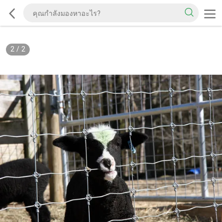
2
/
2