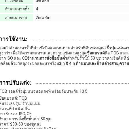
การเคลือบ
ผงเหล็ก
จํานวนสายตั้ง
4
สายแนวราบ
2in x 4in
การใช้งาน:
คุณกําลังมองหารั้วที่น่าเชื่อถือและทนทานสําหรับที่ดินของคุณ?
รั้วปุ่มแน่น
จา
สูงกว่า เพื่อให้ความทนทานและความแข็งแรงสูงสุด
ชื่อแบรนด์
คือ TOB และ
เ
จาก ISO และ CE
จํานวนการสั่งซื้อขั้นต่ํา
สําหรับรั้วนี้มี 50 ชุด ราคาเริ่มต้นที่
เคลือบด้วยวัสดุกระปุกและมาพร้อม
2in X 4in ด้านบนและด้านล่างสาย
,
ความ
การปรับแต่ง:
TOB รอลล์รั้วปุ่มแนวนอนคงที่ พร้อมรับประกัน 10 ปี
ชื่อแบรนด์: TOB
หมายเลขรุ่น: รั้วปุ่มแน่น
สถานที่กําเนิด: จีน
การรับรอง: ISO, CE
จํานวนการสั่งซื้อขั้นต่ํา: 50 ชุด
ราคา: $30-60 ของชุดละ