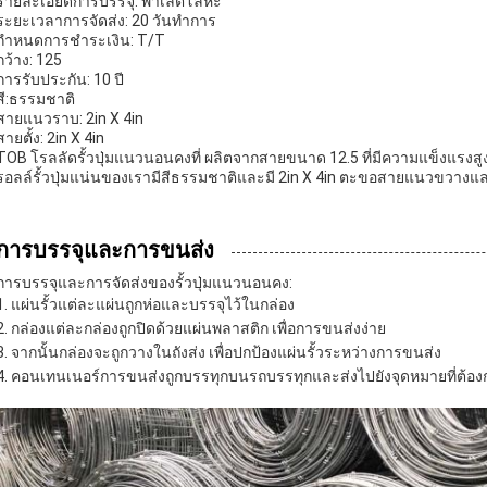
รายละเอียดการบรรจุ: พาเล็ตโลหะ
ระยะเวลาการจัดส่ง: 20 วันทําการ
กําหนดการชําระเงิน: T/T
กว้าง: 125
การรับประกัน: 10 ปี
สี:ธรรมชาติ
สายแนวราบ: 2in X 4in
สายตั้ง: 2in X 4in
TOB โรลลัดรั้วปุ่มแนวนอนคงที่ ผลิตจากสายขนาด 12.5 ที่มีความแข็งแรงสู
รอลล์รั้วปุ่มแน่นของเรามีสีธรรมชาติและมี 2in X 4in ตะขอสายแนวขวางแล
การบรรจุและการขนส่ง
การบรรจุและการจัดส่งของรั้วปุ่มแนวนอนคง:
แผ่นรั้วแต่ละแผ่นถูกห่อและบรรจุไว้ในกล่อง
กล่องแต่ละกล่องถูกปิดด้วยแผ่นพลาสติก เพื่อการขนส่งง่าย
จากนั้นกล่องจะถูกวางในถังส่ง เพื่อปกป้องแผ่นรั้วระหว่างการขนส่ง
คอนเทนเนอร์การขนส่งถูกบรรทุกบนรถบรรทุกและส่งไปยังจุดหมายที่ต้อง