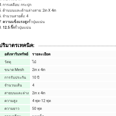
การเคลือบ: กระปุก
ด้านบนและด้านล่างสาย: 2in X 4in
จํานวนสายตั้ง: 4
ความแข็งแรงสูง
รั้วปุ่มแน่น
12.5 กิ๊ก
รั้วปุ่มแน่น
ปริมาตรเทคนิค:
อสังหาริมทรัพย์
รายละเอียด
วัสดุ
ไม้
ขนาด Mesh
2in x 4in
การรับประกัน
10 ปี
จํานวนเส้น
4
สายบนและล่าง
2in x 4in
ความสูง
4 ฟุต-12 ฟุต
ความยาว
50 ฟุต