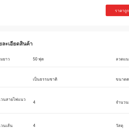
ราคาถูกท
ยละเอียดสินค้า
ามยาว
50 ฟุต
ลวดแนว
เป็นธรรมชาติ
ขนาดต
นวนสายไฟแนว
4
จำนวน
วนเส้น
4
วัสดุ