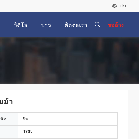
Thai
์
วิดีโอ
ข่าว
ติดต่อเรา
ขออ้าง
描
述
มม้า
เนิด
จีน
TOB