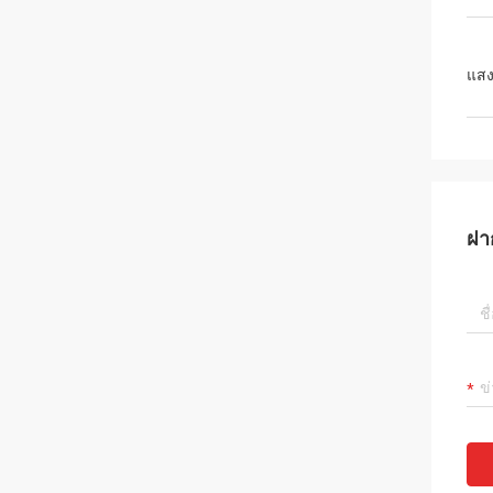
แสง
ฝา