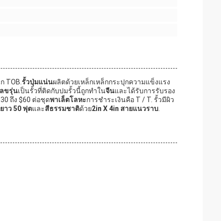
ก TOB.
รั้วปุ่มแน่น
ผลิตด้วยเหล็กเหล็กกระปุกความแข็งแรง
ลขรุ่น
เป็นรั้วที่ติดกับปมรั้วนี้ถูกทําใน
จีน
และได้รับการรับรอง
 $30 ถึง $60 ต่อชุด
พาเล็ตโลหะ
การชําระเงินคือ T / T. รั้วมีผิว
ยาว 50 ฟุต
และ
สีธรรมชาติ
ด้วย
2in X 4in สายแนวราบ
.