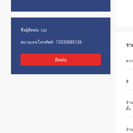
ชื่อผู้ติดต่อ :
Liu
หมายเลขโทรศัพท์ :
13333085126
รา
ติดต่อ
คว
สี
จำ
ตั้ง
จำน