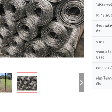
ได้รับการ
หมายเลขรุ
จำนวนสั่งซื
ต่ำ
ราคา
รายละเอี
บรรจุ
เวลาการส
เงื่อนไขก
เงิน