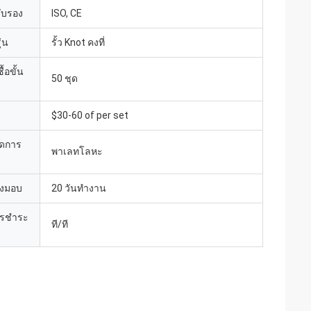
รับรอง
ISO, CE
่น
รั้ว Knot คงที่
้อขั้น
50 ชุด
$30-60 of per set
ยดการ
พาเลทโลหะ
่งมอบ
20 วันทำงาน
ารชำระ
ที/ที