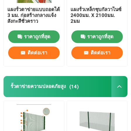
แผงรั้วตาข่ายแบบถอดได้
แผงรั้วเหล็กชุบกัลวาไนซ์
ประตูรั้วเหล็ก
3 มม. ก่อสร้างกลางแจ้ง
2400มม. X 2100มม.
สังกะสีชั่วคราว
2มม
ม่านตาข่ายโลหะ
ราคาถูกที่สุด
ราคาถูกที่สุด
คอกสุนัขสำหรับงานหนัก
ติดต่อเรา
ติดต่อเรา
โพสต์รั้วโลหะ
รั้วตาข่ายความปลอดภัยสูง
(14)