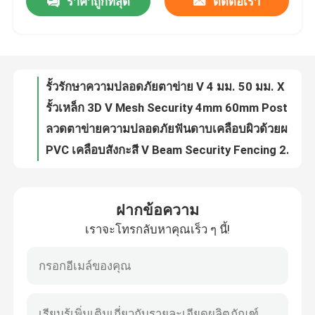
ราคาถูกที่สุด
ติดต่อเรา
รั้วรักษาความปลอดภัยตาข่าย V 4 มม. 50 มม. X 200 มม. สีขาว
รั้วเหล็ก 3D V Mesh Security 4mm 60mm Post 50mm X 200mm
เกี่ยวกับเรา
ลวดตาข่ายความปลอดภัยฟันดาบเคลือบผิวด้วยผงเคลือบผิว
PVC เคลือบสังกะสี V Beam Security Fencing 2.5m Garden Border Fence
ทัวร์โรงงาน
รั้วตาข่าย วีเมช 4มม. 3000มม. 2500มม
3D Welded V Mesh Security Fencing PVC Coated Galvanized
ควบคุมคุณภาพ
รั้วเชื่อมโยงโซ่ชุบสังกะสีแบบจุ่มร้อนเคลือบ PVC ยาว 50 ฟุต
6ft 50ft Diamond Mesh Fence PVC Coated Gi Chain Link Mesh 9 Gauge
รั้วลิงค์โซ่ Gi เคลือบ PVC สูง 8 ฟุตพร้อมตาข่าย 2 นิ้วและระยะห่างโพสต์ 10 ฟุต
ติดต่อเรา
อุตสาหกรรมเคลือบผงจุ่มร้อน Gi Chain Link Fencing 50ft
ฝากข้อความ
รั้วเชื่อมโยงโซ่เหล็กชุบสังกะสีเกจ 9 เกจ 50 ฟุตเคลือบผง
ขอใบเสนอราคา
เราจะโทรกลับหาคุณเร็ว ๆ นี้!
รั้วเชื่อมโยงโซ่สังกะสีสำหรับงานหนัก 50 ฟุต Wean เคลือบผง
รั้วลิงค์โซ่ 5 ฟุตชุบสังกะสีแบบจุ่มร้อนรั้วลวดตาข่ายเพชร
แผงรั้วตาข่าย
Heavy Duty 2''X 2 '' Chain Link Fence 9 Gauge Galvanized 50ft X 8ft Diamond Wire Mesh
รั้วตาข่ายลวดโซ่ 5 ฟุตสังกะสี PVC Commercial Metal Cyclone Wire Mesh Interlink Wire Fences
รั้วตาข่ายความปลอดภัยสูง