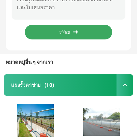
Wean Chain Link Fence 1.0-6.0mm พร้อมเสาสี่เหลี่ยมระยะห่าง 10 ฟุต PVC สังกะสี
รั้วตาข่ายโซ่สวน 10 ฟุตสแควร์โพสต์ 9 เกจเคลือบพีวีซี
รั้วรักษาความปลอดภัย V Mesh
รั้วเชื่อมโยงโซ่ 2 นิ้วเกจ 9 เกจพร้อมข้อต่อสีเขียว
Cyclone Chain Link Mesh สังกะสีเคลือบ PVC 50x50mm 2.5in
รั้วเชื่อมโยงห่วงโซ่
รั้วเชื่อมโยงโซ่เคลือบยาง PVC ฟาร์มรั้วลวดตาข่ายเหล็ก
รั้วเหล็กดัด
หมวดหมู่อื่น ๆ จากเรา
คอกรั้ว
แผงรั้วตาข่าย
(10)
รั้ว Knot คงที่
แผงรั้วชั่วคราว
รั้วเหล็ก