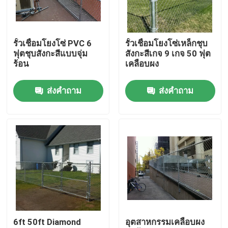
ผลิตภัณฑ์
รั้วเชื่อมโยงโซ่ PVC 6
รั้วเชื่อมโยงโซ่เหล็กชุบ
ฟุตชุบสังกะสีแบบจุ่ม
สังกะสีเกจ 9 เกจ 50 ฟุต
วิดีโอ
ร้อน
เคลือบผง
ส่งคำถาม
ส่งคำถาม
แผงรั้วตาข่าย
รั้วตาข่ายความปลอดภัยสูง
รั้วรักษาความปลอดภัย V Mesh
รั้วเชื่อมโยงห่วงโซ่
6ft 50ft Diamond
อุตสาหกรรมเคลือบผง
รั้วเหล็กดัด