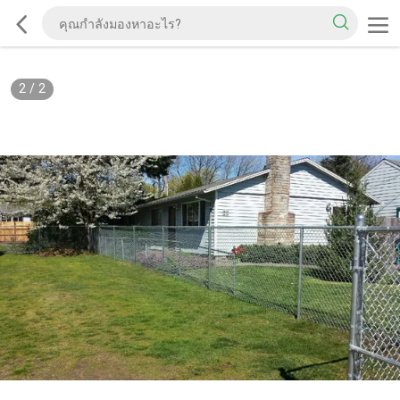
2
/
2