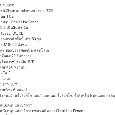
ปรับแต่ง:
ว Link Chain แบบกำหนดเองจาก TOB
ยี่ห้อ: TOB
วนรุ่น: Chain Link Fence
่งกำเนิดสินค้า: จีน
รับรอง: ISO, CE
าณการสั่งซื้อขั้นต่ำ: 50 ชุด
า: $10~20 ต่อชุด
ละเอียดบรรจุภัณฑ์: พาเลทโลหะ
าจัดส่ง: 20 วันทำการ
่อนไขการชำระเงิน: ที/ที
เภทลิงค์: หย่านม
รวัด: 9
ุ: โลหะ
มยาว: 50ft
เภทโพสต์: สแควร์
เสนอม้วนรั้วลิงค์โซ่แบบกำหนดเอง, รั้วลิงค์โซ่, รั้วลิงค์โซ่ 6 ฟุตและการติดตั้
สนับสนุนและบริการ:
สนับสนุนและบริการทางเทคนิคของ Chain Link Fence