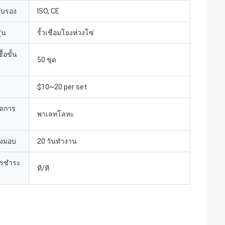
รับรอง
ISO, CE
่น
รั้วเชื่อมโยงห่วงโซ่
้อขั้น
50 ชุด
$10~20 per set
ยดการ
พาเลทโลหะ
่งมอบ
20 วันทำงาน
ารชำระ
ที/ที