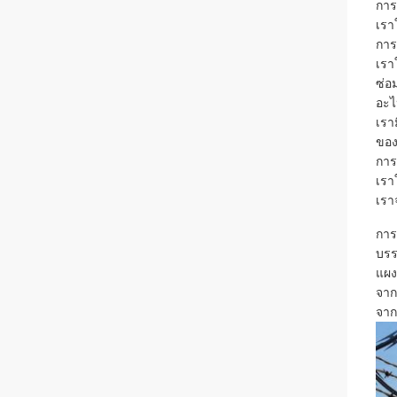
การต
เรา
การ
เรา
ซ่อ
อะไ
เรา
ของ
การ
เรา
เรา
การ
บรร
แผง
จาก
จากน