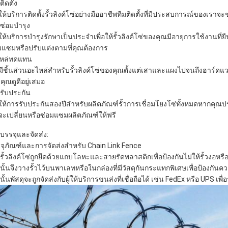
ิดตั้ง
ให้บริการติดตั้งรั้วลิงค์โซ่อย่างมืออาชีพทีมติดตั้งที่มีประสบการณ์ของเรา
ซ่อมบำรุง
ให้บริการบำรุงรักษาเป็นประจำเพื่อให้รั้วลิงค์โซ่ของคุณมีอายุการใช้งาน
มแซมหรือปรับแต่งตามที่คุณต้องการ
หล่ทดแทน
มีชิ้นส่วนอะไหล่สำหรับรั้วลิงค์โซ่ของคุณตั้งแต่เสาและแผงไปจนถึงฮาร์ดแวร์แ
คุณดูดีอยู่เสมอ
รับประกัน
ให้การรับประกันสองปีสำหรับผลิตภัณฑ์รั้วการเชื่อมโยงโซ่ทั้งหมดหากคุ
จะเปลี่ยนหรือซ่อมแซมผลิตภัณฑ์ให้ฟรี
บรรจุและจัดส่ง:
จุภัณฑ์และการจัดส่งสำหรับ Chain Link Fence
รั้วลิงค์โซ่ถูกยึดด้วยแถบโลหะและสายรัดพลาสติกเพื่อป้องกันไม่ให้รั้วงอหร
นั้นจึงวางรั้วไว้บนพาเลทหรือในกล่องที่มีวัสดุกันกระแทกพิเศษเพื่อป้องกั
ั้นพัสดุจะถูกจัดส่งกับผู้ให้บริการขนส่งที่เชื่อถือได้ เช่น FedEx หรือ UPS เพ