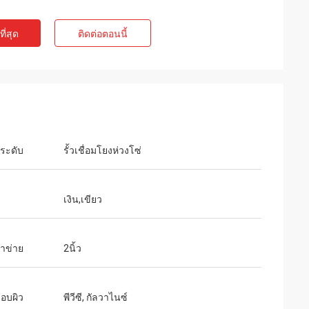
ี่สุด
ติดต่อตอนนี้
ประดับ
รั้วเชื่อมโยงห่วงโซ่
เงิน,เขียว
าข่าย
2นิ้ว
ือบผิว
พีวีซี, กัลวาไนซ์