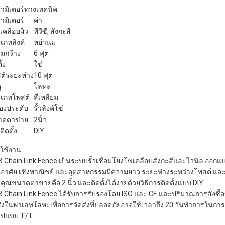
ามิเตอร์ทางเทคนิค:
ามิเตอร์
ค่า
เคลือบผิว
พีวีซี, สังกะสี
เภทลิงค์
หย่านม
มกว้าง
6 ฟุต
ิ้ง
ใช่
ต์ระยะห่าง
10 ฟุต
ุ
โลหะ
เภทโพสต์
สี่เหลี่ยม
ื่องประดับ
รั้วลิงค์โซ่
ดตาข่าย
2นิ้ว
ิดตั้ง
DIY
ใช้งาน:
 Chain Link Fence เป็นระบบรั้วเชื่อมโยงโซ่เคลือบสังกะสีและไวนิล ออกแบ
อยู่อาศัย เชิงพาณิชย์ และอุตสาหกรรมมีความยาว ระยะห่างระหว่างโพสต์ 
คุณขนาดตาข่ายคือ 2 นิ้ว และติดตั้งได้ง่ายด้วยวิธีการติดตั้งแบบ DIY
 Chain Link Fence ได้รับการรับรองโดย ISO และ CE และปริมาณการสั่งซื้อขั
ส่งในพาเลทโลหะเพื่อการจัดส่งที่ปลอดภัยอาจใช้เวลาถึง 20 วันทำการในกา
ูปแบบ T/T