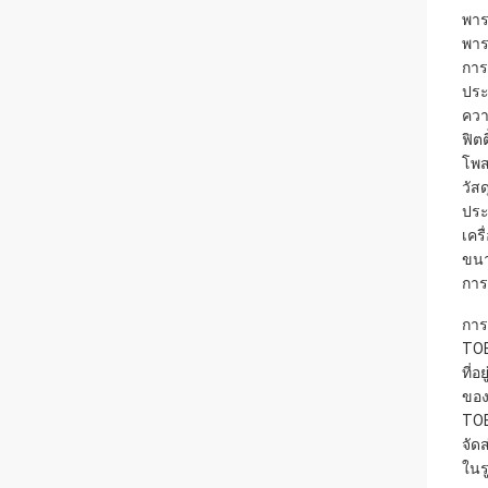
พาร
พาร
การ
ประ
ควา
ฟิตต
โพส
วัสด
ประ
เคร
ขนา
การต
การ
TOB
ที่
ของ
TOB
จัด
ในร