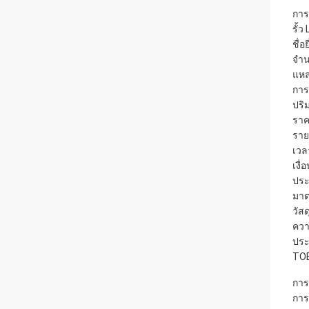
การ
รั้
ชื่อ
จำน
แหล
การ
ปริม
ราค
ราย
เวล
เงื
ประ
มาต
วัสด
ควา
ประ
TOB 
การ
การ