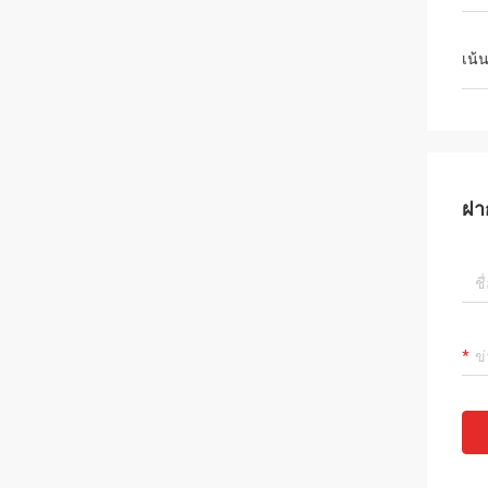
เน้
ฝา