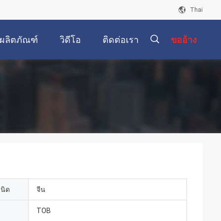
Thai
ผลิตภัณฑ์
วิดีโอ
ติดต่อเรา
ขออ้าง
描
述
เนิด
จีน
TOB