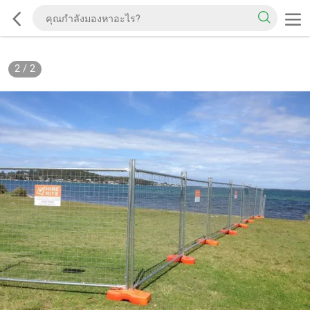
2
/
2