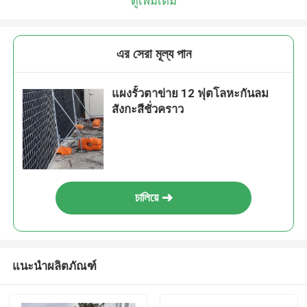
ดูเพิ่มเติม
এর সেরা মূল্য পান
แผงรั้วตาข่าย 12 ฟุตโลหะกันลม
สังกะสีชั่วคราว
চালিয়ে
แนะนำผลิตภัณฑ์