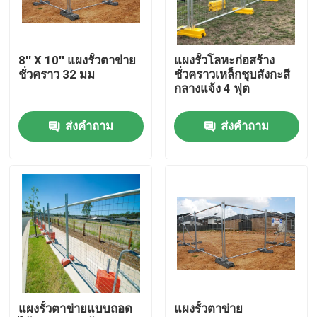
ผลิตภัณฑ์
8'' X 10'' แผงรั้วตาข่าย
แผงรั้วโลหะก่อสร้าง
ชั่วคราว 32 มม
ชั่วคราวเหล็กชุบสังกะสี
วิดีโอ
กลางแจ้ง 4 ฟุต
ส่งคำถาม
ส่งคำถาม
แผงรั้วตาข่าย
รั้วตาข่ายความปลอดภัยสูง
รั้วรักษาความปลอดภัย V Mesh
รั้วเชื่อมโยงห่วงโซ่
แผงรั้วตาข่ายแบบถอด
แผงรั้วตาข่าย
รั้วเหล็กดัด