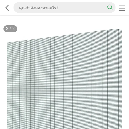
2
/
2